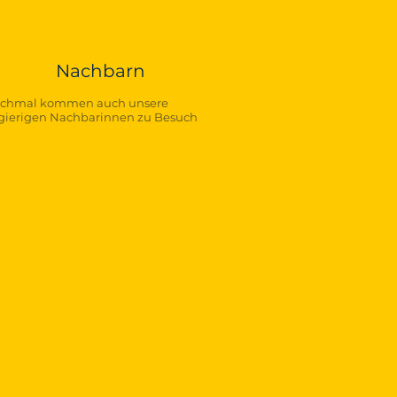
Nachbarn
chmal kommen auch unsere
gierigen Nachbarinnen zu Besuch
lefon
2 21616113
i.Kemeter@gmail.com
o@fmc-valley.club