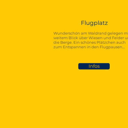
Flugplatz
Wunderschön am Waldrand gelegen m
weitem Blick über Wiesen und Felder 
die Berge. Ein schönes Plätzchen auch
zum Entspannen in den Flugpausen...
Infos
Wo wir sind:
Schmidham in der Nähe von
Holzkirchen