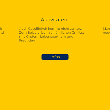
Aktivitäten
it
Auch Geselligkeit kommt nicht zu kurz.
Man
und
Zum Beispiel beim alljährlichen Grillfest
neu
mit Kindern, Lebenspartnern und
Freunden
Infos
Te
015
Tob
inf