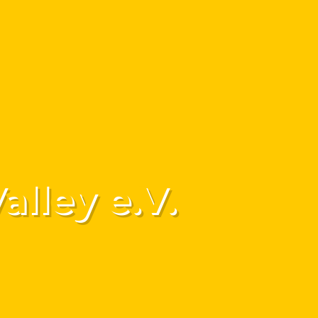
essum
Datenschutz
ley e.V.