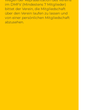
Wegen der Repräsentation des Vereins
im DMFV (Mindestens 7 Mitglieder)
bittet der Verein, die Mitgliedschaft
über den Verein laufen zu lassen und
von einer persönlichen Mitgliedschaft
abzusehen.
Wo wir sind:
Schmidham in der Nähe von
Holzkirchen