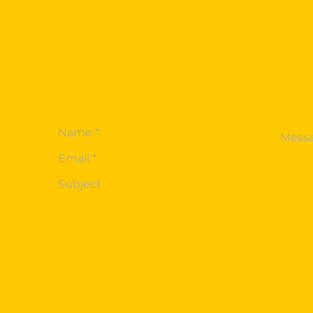
Te
015
Tob
inf